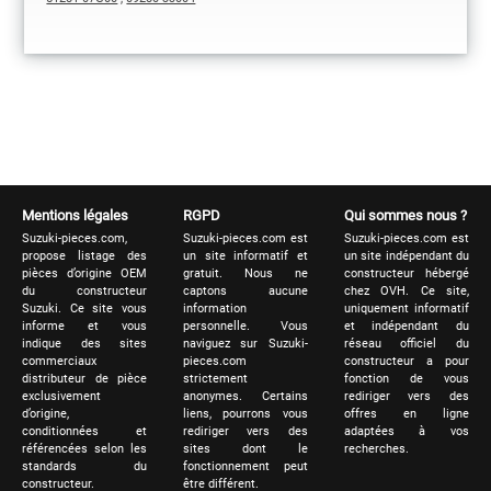
Mentions légales
RGPD
Qui sommes nous ?
Suzuki-pieces.com,
Suzuki-pieces.com est
Suzuki-pieces.com est
propose listage des
un site informatif et
un site indépendant du
pièces d’origine OEM
gratuit. Nous ne
constructeur hébergé
du constructeur
captons aucune
chez OVH. Ce site,
Suzuki. Ce site vous
information
uniquement informatif
informe et vous
personnelle. Vous
et indépendant du
indique des sites
naviguez sur Suzuki-
réseau officiel du
commerciaux
pieces.com
constructeur a pour
distributeur de pièce
strictement
fonction de vous
exclusivement
anonymes. Certains
rediriger vers des
d’origine,
liens, pourrons vous
offres en ligne
conditionnées et
rediriger vers des
adaptées à vos
référencées selon les
sites dont le
recherches.
standards du
fonctionnement peut
constructeur.
être différent.