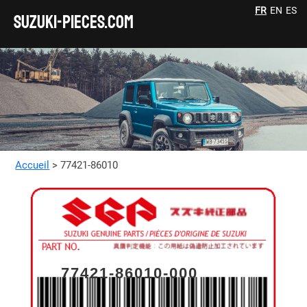
FR
EN
ES
SUZUKI-pieces.com
Accueil
> 77421-86010
77421-86010-000