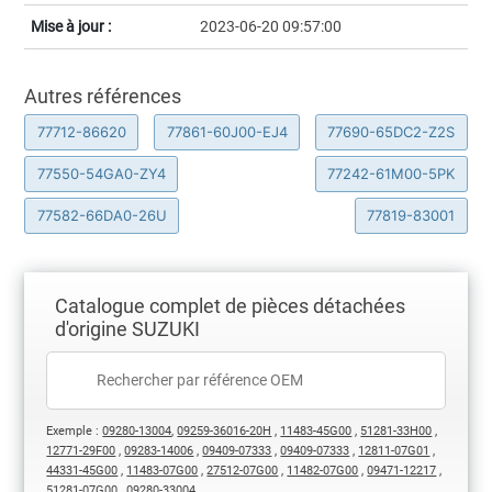
Mise à jour :
2023-06-20 09:57:00
Autres références
77712-86620
77861-60J00-EJ4
77690-65DC2-Z2S
77550-54GA0-ZY4
77242-61M00-5PK
77582-66DA0-26U
77819-83001
Catalogue complet de pièces détachées
d'origine SUZUKI
Exemple :
09280-13004
,
09259-36016-20H
,
11483-45G00
,
51281-33H00
,
12771-29F00
,
09283-14006
,
09409-07333
,
09409-07333
,
12811-07G01
,
44331-45G00
,
11483-07G00
,
27512-07G00
,
11482-07G00
,
09471-12217
,
51281-07G00
,
09280-33004