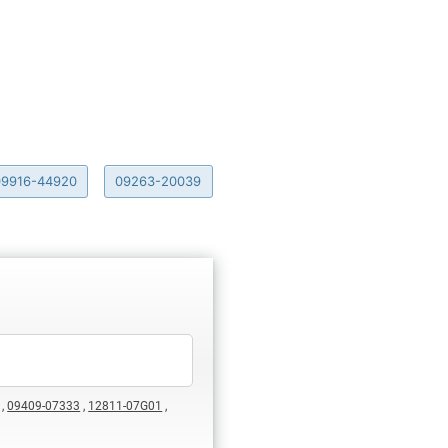
09916-44920
09263-20039
,
09409-07333
,
12811-07G01
,