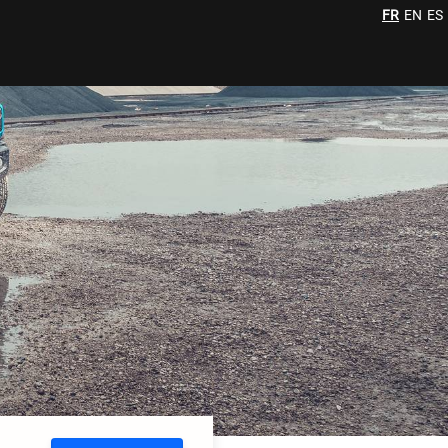
FR
EN
ES