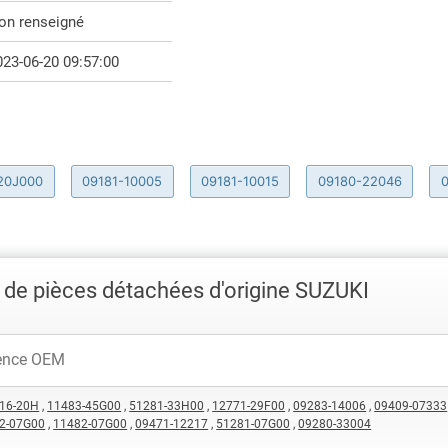
on renseigné
023-06-20 09:57:00
20J000
09181-10005
09181-10015
09180-22046
de pièces détachées d'origine SUZUKI
16-20H
,
11483-45G00
,
51281-33H00
,
12771-29F00
,
09283-14006
,
09409-07333
2-07G00
,
11482-07G00
,
09471-12217
,
51281-07G00
,
09280-33004