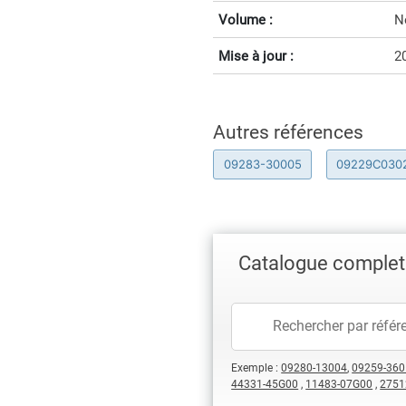
Volume :
N
Mise à jour :
2
Autres références
09283-30005
09229C030
Catalogue complet 
Exemple :
09280-13004
,
09259-360
44331-45G00
,
11483-07G00
,
2751