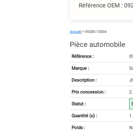
Référence OEM : 09
Accueil
> 09280-13004
Pièce automobile
Référence :
0
Marque :
S
Description :
J
Prix concession :
2
Statut :
Quantité (u) :
1
Poids :
N