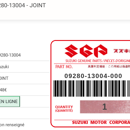
280-13004 - JOINT
9280-13004
uzuki
09280-13004-000
OINT
.48€
EN LIGNE
1
on renseigné