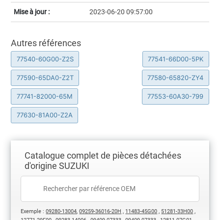
Mise à jour :
2023-06-20 09:57:00
Autres références
77540-60G00-Z2S
77541-66D00-5PK
77590-65DA0-Z2T
77580-65820-ZY4
77741-82000-65M
77553-60A30-799
77630-81A00-Z2A
Catalogue complet de pièces détachées
d'origine SUZUKI
Exemple :
09280-13004
,
09259-36016-20H
,
11483-45G00
,
51281-33H00
,