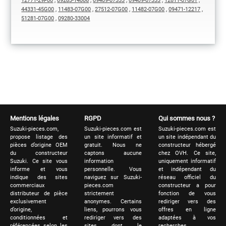
12771-29F00
,
09283-14006
,
09409-07333
,
09409-07333
,
12811-07G01
,
44331-45G00
,
11483-07G00
,
27512-07G00
,
11482-07G00
,
09471-12217
,
51281-07G00
,
09280-33004
Mentions légales
RGPD
Qui sommes nous ?
Suzuki-pieces.com,
Suzuki-pieces.com est
Suzuki-pieces.com est
propose listage des
un site informatif et
un site indépendant du
pièces d’origine OEM
gratuit. Nous ne
constructeur hébergé
du constructeur
captons aucune
chez OVH. Ce site,
Suzuki. Ce site vous
information
uniquement informatif
informe et vous
personnelle. Vous
et indépendant du
indique des sites
naviguez sur Suzuki-
réseau officiel du
commerciaux
pieces.com
constructeur a pour
distributeur de pièce
strictement
fonction de vous
exclusivement
anonymes. Certains
rediriger vers des
d’origine,
liens, pourrons vous
offres en ligne
conditionnées et
rediriger vers des
adaptées à vos
référencées selon les
sites dont le
recherches.