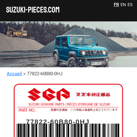
FR
EN
ES
SUZUKI-pieces.com
Accueil
> 77822-60B80-0HJ
77822-60B80-0HJ