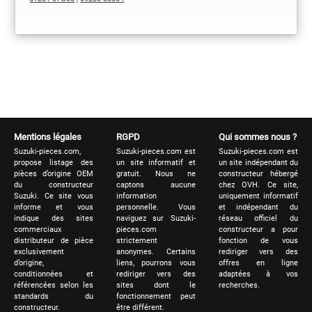
Mentions légales
RGPD
Qui sommes nous ?
Suzuki-pieces.com,
Suzuki-pieces.com est
Suzuki-pieces.com est
propose listage des
un site informatif et
un site indépendant du
pièces d’origine OEM
gratuit. Nous ne
constructeur hébergé
du constructeur
captons aucune
chez OVH. Ce site,
Suzuki. Ce site vous
information
uniquement informatif
informe et vous
personnelle. Vous
et indépendant du
indique des sites
naviguez sur Suzuki-
réseau officiel du
commerciaux
pieces.com
constructeur a pour
distributeur de pièce
strictement
fonction de vous
exclusivement
anonymes. Certains
rediriger vers des
d’origine,
liens, pourrons vous
offres en ligne
conditionnées et
rediriger vers des
adaptées à vos
référencées selon les
sites dont le
recherches.
standards du
fonctionnement peut
constructeur.
être différent.