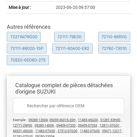
Mise à jour :
2023-06-20 09:57:00
Autres références
72211M79G00
72111-79E00
72110-86RV0
72111-86020-15P
72111-60A00-E82
72760-73010
72820-65D60-27S
Catalogue complet de pièces détachées
d'origine SUZUKI
Exemple :
09280-13004
,
09259-36016-20H
,
11483-45G00
,
51281-33H00
,
12771-29F00
,
09283-14006
,
09409-07333
,
09409-07333
,
12811-07G01
,
44331-45G00
,
11483-07G00
,
27512-07G00
,
11482-07G00
,
09471-12217
,
51281-07G00
,
09280-33004