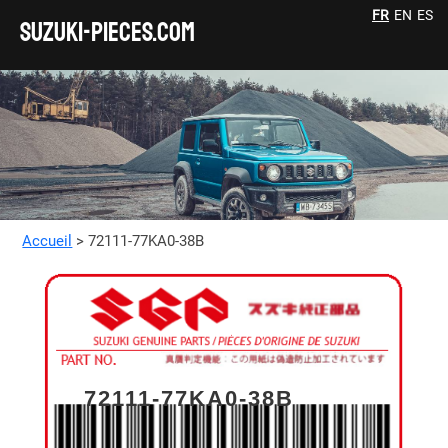
FR
EN
ES
SUZUKI-pieces.com
Accueil
> 72111-77KA0-38B
72111-77KA0-38B