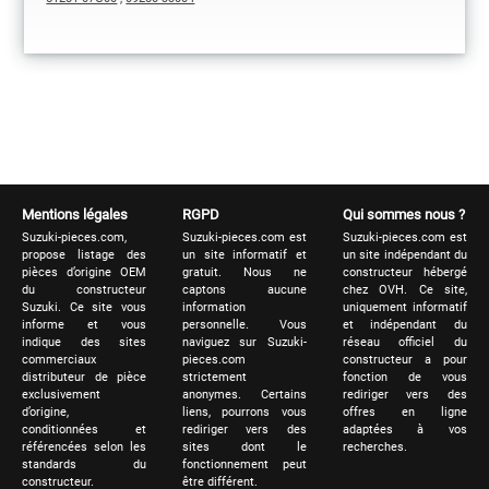
Mentions légales
RGPD
Qui sommes nous ?
Suzuki-pieces.com,
Suzuki-pieces.com est
Suzuki-pieces.com est
propose listage des
un site informatif et
un site indépendant du
pièces d’origine OEM
gratuit. Nous ne
constructeur hébergé
du constructeur
captons aucune
chez OVH. Ce site,
Suzuki. Ce site vous
information
uniquement informatif
informe et vous
personnelle. Vous
et indépendant du
indique des sites
naviguez sur Suzuki-
réseau officiel du
commerciaux
pieces.com
constructeur a pour
distributeur de pièce
strictement
fonction de vous
exclusivement
anonymes. Certains
rediriger vers des
d’origine,
liens, pourrons vous
offres en ligne
conditionnées et
rediriger vers des
adaptées à vos
référencées selon les
sites dont le
recherches.
standards du
fonctionnement peut
constructeur.
être différent.