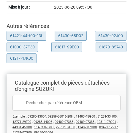
Mise à jour :
2023-06-20 09:57:00
Autres références
61421-44H00-13L
61430-65D02
61439-92J00
61000-37F30
61817-99E00
61870-85740
61217-17K00
Catalogue complet de pièces détachées
d'origine SUZUKI
Exemple :
09280-13004
,
09259-36016-20H
,
11483-45G00
,
51281-33H00
,
12771-29F00
,
09283-14006
,
09409-07333
,
09409-07333
,
12811-07G01
,
44331-45G00
,
11483-07G00
,
27512-07G00
,
11482-07G00
,
09471-12217
,
51281-07G00
,
09280-33004