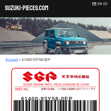
FR
EN
ES
SUZUKI-pieces.com
Accueil
> 61400-93Y58-0EP
61400-93Y58-0EP