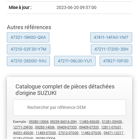
Mise à jour :
2023-06-20 09:57:00
Autres références
47321-19K00-QKA
47411-14FA0-YM7
47210-02F30-Y7M
47211-17200-30H
47210-26D00-1HU
47211-06L00-YU1
47827-10F00
Catalogue complet de pièces détachées
d'origine SUZUKI
Exemple :
09280-13004
,
09259-36016-20H
,
11483-45G00
,
51281-33H00
,
12771-29F00
,
09283-14006
,
09409-07333
,
09409-07333
,
12811-07G01
,
44331-45G00
,
11483-07G00
,
27512-07G00
,
11482-07G00
,
09471-12217
,
51281-07G00
,
09280-33004