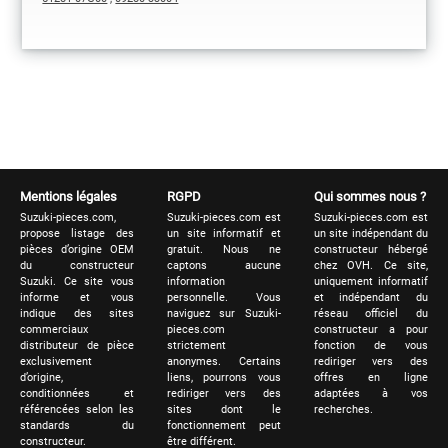
Mentions légales
RGPD
Qui sommes nous ?
Suzuki-pieces.com,
Suzuki-pieces.com est
Suzuki-pieces.com est
propose listage des
un site informatif et
un site indépendant du
pièces d’origine OEM
gratuit. Nous ne
constructeur hébergé
du constructeur
captons aucune
chez OVH. Ce site,
Suzuki. Ce site vous
information
uniquement informatif
informe et vous
personnelle. Vous
et indépendant du
indique des sites
naviguez sur Suzuki-
réseau officiel du
commerciaux
pieces.com
constructeur a pour
distributeur de pièce
strictement
fonction de vous
exclusivement
anonymes. Certains
rediriger vers des
d’origine,
liens, pourrons vous
offres en ligne
conditionnées et
rediriger vers des
adaptées à vos
référencées selon les
sites dont le
recherches.
standards du
fonctionnement peut
constructeur.
être différent.