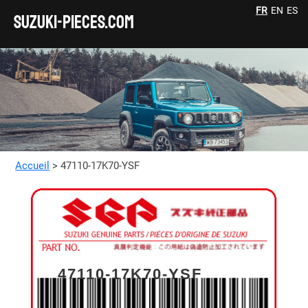
FR
EN
ES
SUZUKI-pieces.com
Accueil
> 47110-17K70-YSF
47110-17K70-YSF