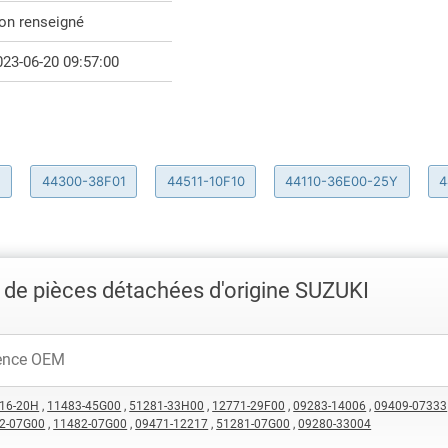
on renseigné
023-06-20 09:57:00
1
44300-38F01
44511-10F10
44110-36E00-25Y
4
de pièces détachées d'origine SUZUKI
16-20H
,
11483-45G00
,
51281-33H00
,
12771-29F00
,
09283-14006
,
09409-07333
2-07G00
,
11482-07G00
,
09471-12217
,
51281-07G00
,
09280-33004