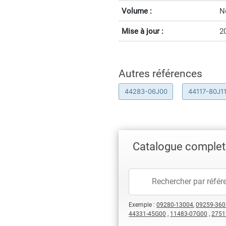
Volume :
N
Mise à jour :
2
Autres références
44283-06J00
44117-80J1
Catalogue complet 
Exemple :
09280-13004
,
09259-360
44331-45G00
,
11483-07G00
,
2751