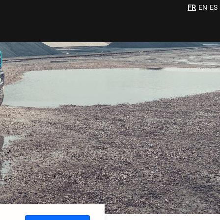
FR
EN
ES