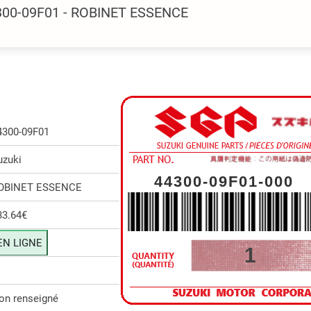
300-09F01 - ROBINET ESSENCE
4300-09F01
uzuki
44300-09F01-000
OBINET ESSENCE
33.64€
EN LIGNE
1
on renseigné