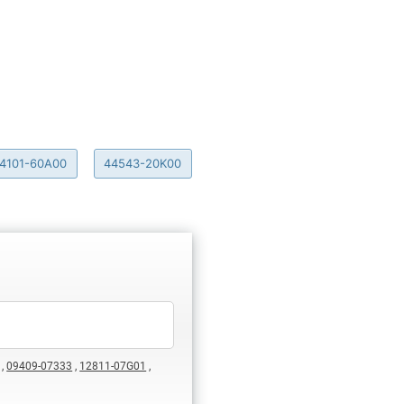
4101-60A00
44543-20K00
,
09409-07333
,
12811-07G01
,