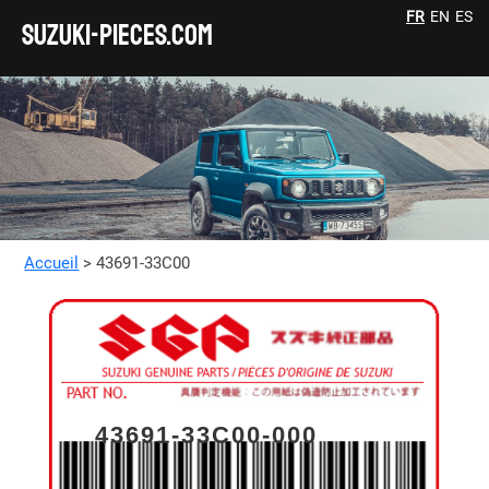
FR
EN
ES
SUZUKI-pieces.com
Accueil
> 43691-33C00
43691-33C00-000