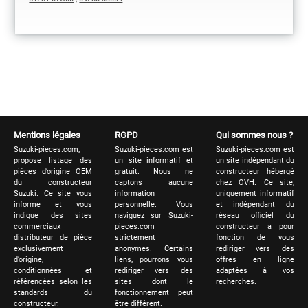
Mentions légales
RGPD
Qui sommes nous ?
Suzuki-pieces.com,
Suzuki-pieces.com est
Suzuki-pieces.com est
propose listage des
un site informatif et
un site indépendant du
pièces d’origine OEM
gratuit. Nous ne
constructeur hébergé
du constructeur
captons aucune
chez OVH. Ce site,
Suzuki. Ce site vous
information
uniquement informatif
informe et vous
personnelle. Vous
et indépendant du
indique des sites
naviguez sur Suzuki-
réseau officiel du
commerciaux
pieces.com
constructeur a pour
distributeur de pièce
strictement
fonction de vous
exclusivement
anonymes. Certains
rediriger vers des
d’origine,
liens, pourrons vous
offres en ligne
conditionnées et
rediriger vers des
adaptées à vos
référencées selon les
sites dont le
recherches.
standards du
fonctionnement peut
constructeur.
être différent.