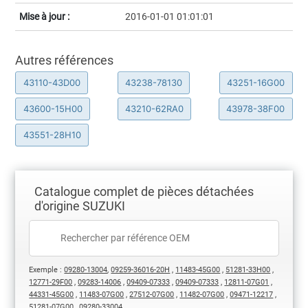
Mise à jour :
2016-01-01 01:01:01
Autres références
43110-43D00
43238-78130
43251-16G00
43600-15H00
43210-62RA0
43978-38F00
43551-28H10
Catalogue complet de pièces détachées
d'origine SUZUKI
Exemple :
09280-13004
,
09259-36016-20H
,
11483-45G00
,
51281-33H00
,
12771-29F00
,
09283-14006
,
09409-07333
,
09409-07333
,
12811-07G01
,
44331-45G00
,
11483-07G00
,
27512-07G00
,
11482-07G00
,
09471-12217
,
51281-07G00
,
09280-33004