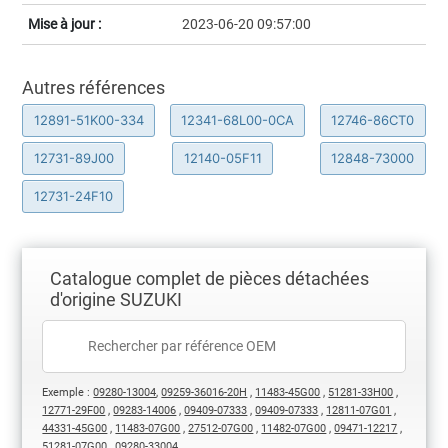
Mise à jour :
2023-06-20 09:57:00
Autres références
12891-51K00-334
12341-68L00-0CA
12746-86CT0
12731-89J00
12140-05F11
12848-73000
12731-24F10
Catalogue complet de pièces détachées
d'origine SUZUKI
Exemple :
09280-13004
,
09259-36016-20H
,
11483-45G00
,
51281-33H00
,
12771-29F00
,
09283-14006
,
09409-07333
,
09409-07333
,
12811-07G01
,
44331-45G00
,
11483-07G00
,
27512-07G00
,
11482-07G00
,
09471-12217
,
51281-07G00
,
09280-33004