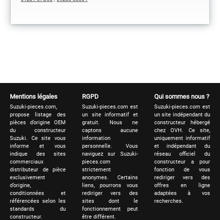
Mentions légales
RGPD
Qui sommes nous ?
Suzuki-pieces.com,
Suzuki-pieces.com est
Suzuki-pieces.com est
propose listage des
un site informatif et
un site indépendant du
pièces d’origine OEM
gratuit. Nous ne
constructeur hébergé
du constructeur
captons aucune
chez OVH. Ce site,
Suzuki. Ce site vous
information
uniquement informatif
informe et vous
personnelle. Vous
et indépendant du
indique des sites
naviguez sur Suzuki-
réseau officiel du
commerciaux
pieces.com
constructeur a pour
distributeur de pièce
strictement
fonction de vous
exclusivement
anonymes. Certains
rediriger vers des
d’origine,
liens, pourrons vous
offres en ligne
conditionnées et
rediriger vers des
adaptées à vos
référencées selon les
sites dont le
recherches.
standards du
fonctionnement peut
constructeur.
être différent.