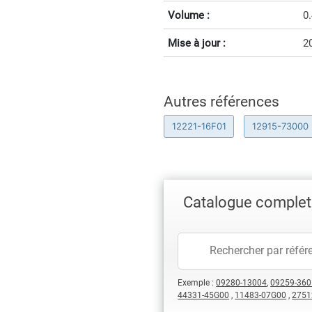
Volume :
0
Mise à jour :
2
Autres références
12221-16F01
12915-73000
Catalogue complet 
Exemple :
09280-13004
,
09259-360
44331-45G00
,
11483-07G00
,
2751