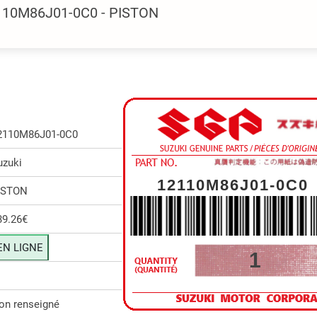
2110M86J01-0C0 - PISTON
2110M86J01-0C0
uzuki
12110M86J01-0C0
ISTON
39.26€
EN LIGNE
1
on renseigné