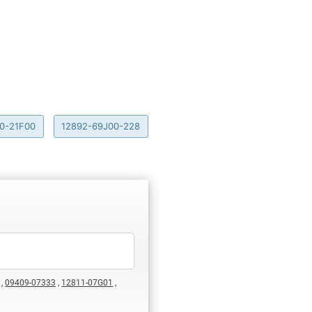
40-21F00
12892-69J00-228
,
09409-07333
,
12811-07G01
,