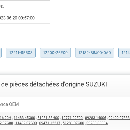
.45
023-06-20 09:57:00
12211-95503
12200-26F00
12182-86J00-0A0
121
de pièces détachées d'origine SUZUKI
16-20H
,
11483-45G00
,
51281-33H00
,
12771-29F00
,
09283-14006
,
09409-07333
2-07G00
,
11482-07G00
,
09471-12217
,
51281-07G00
,
09280-33004