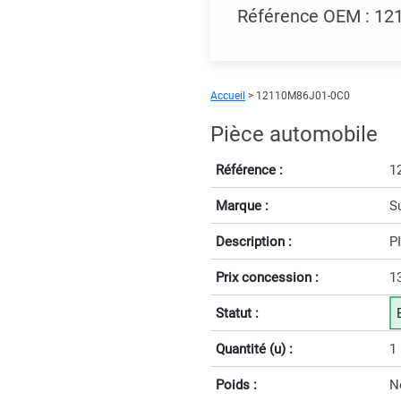
Référence OEM : 1
Accueil
> 12110M86J01-0C0
Pièce automobile
Référence :
1
Marque :
S
Description :
P
Prix concession :
1
Statut :
Quantité (u) :
1
Poids :
N