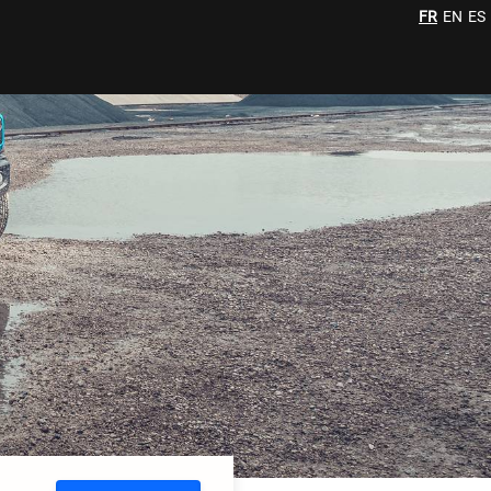
FR
EN
ES