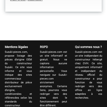
Mentions légales
RGPD
Qui sommes nous ?
Suzuki-pieces.com,
Suzuki-pieces.com est
Suzuki-pieces.com est
propose listage des
un site informatif et
un site indépendant du
pièces d’origine OEM
gratuit. Nous ne
constructeur hébergé
du constructeur
captons aucune
chez OVH. Ce site,
Suzuki. Ce site vous
information
uniquement informatif
informe et vous
personnelle. Vous
et indépendant du
indique des sites
naviguez sur Suzuki-
réseau officiel du
commerciaux
pieces.com
constructeur a pour
distributeur de pièce
strictement
fonction de vous
exclusivement
anonymes. Certains
rediriger vers des
d’origine,
liens, pourrons vous
offres en ligne
conditionnées et
rediriger vers des
adaptées à vos
référencées selon les
sites dont le
recherches.
standards du
fonctionnement peut
constructeur.
être différent.