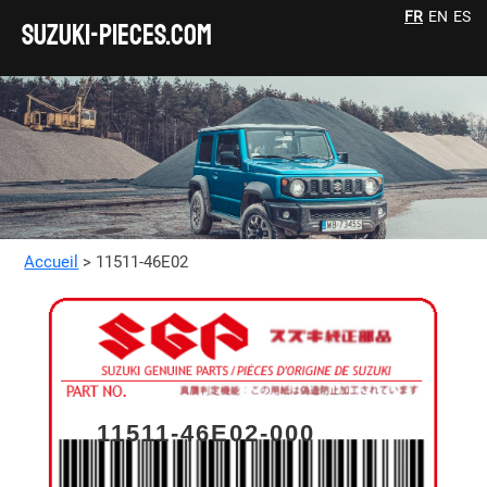
FR
EN
ES
SUZUKI-pieces.com
Accueil
> 11511-46E02
11511-46E02-000