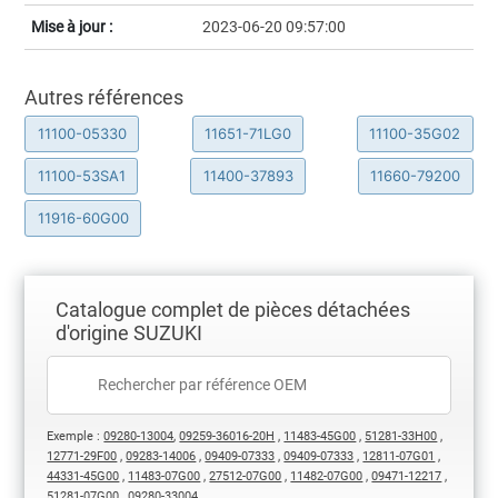
Mise à jour :
2023-06-20 09:57:00
Autres références
11100-05330
11651-71LG0
11100-35G02
11100-53SA1
11400-37893
11660-79200
11916-60G00
Catalogue complet de pièces détachées
d'origine SUZUKI
Exemple :
09280-13004
,
09259-36016-20H
,
11483-45G00
,
51281-33H00
,
12771-29F00
,
09283-14006
,
09409-07333
,
09409-07333
,
12811-07G01
,
44331-45G00
,
11483-07G00
,
27512-07G00
,
11482-07G00
,
09471-12217
,
51281-07G00
,
09280-33004