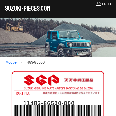
FR
EN
ES
SUZUKI-pieces.com
Accueil
> 11483-86500
11483-86500-000