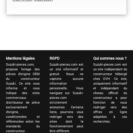
Mentions légales
RGPD
Qui sommes nous ?
Suzuki-pieces.com,
Suzuki-pieces.com est
Suzuki-pieces.com est
propose listage des
un site informatif et
un site indépendant du
pièces d’origine OEM
gratuit. Nous ne
constructeur hébergé
du constructeur
captons aucune
chez OVH. Ce site,
Suzuki. Ce site vous
information
uniquement informatif
informe et vous
personnelle. Vous
et indépendant du
indique des sites
naviguez sur Suzuki-
réseau officiel du
commerciaux
pieces.com
constructeur a pour
distributeur de pièce
strictement
fonction de vous
exclusivement
anonymes. Certains
rediriger vers des
d’origine,
liens, pourrons vous
offres en ligne
conditionnées et
rediriger vers des
adaptées à vos
référencées selon les
sites dont le
recherches.
standards du
fonctionnement peut
constructeur.
être différent.