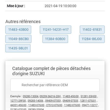
Mise à jour :
2021-04-19 10:00:00
Autres références
11483-43B00
11241-14231-H17
11402-61831
11049-86CB0
11384-60B00
11284-86J00
11435-98L01
Catalogue complet de pièces détachées
d'origine SUZUKI
Exemple :
09280-13004
,
09259-36016-20H
,
11483-45G00
,
51281-33H00
,
12771-29F00
,
09283-14006
,
09409-07333
,
09409-07333
,
12811-07G01
,
44331-45G00
,
11483-07G00
,
27512-07G00
,
11482-07G00
,
09471-12217
,
51281-07G00
,
09280-33004