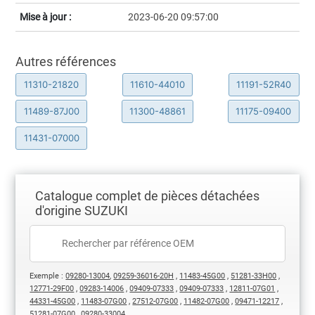
Mise à jour :
2023-06-20 09:57:00
Autres références
11310-21820
11610-44010
11191-52R40
11489-87J00
11300-48861
11175-09400
11431-07000
Catalogue complet de pièces détachées
d'origine SUZUKI
Exemple :
09280-13004
,
09259-36016-20H
,
11483-45G00
,
51281-33H00
,
12771-29F00
,
09283-14006
,
09409-07333
,
09409-07333
,
12811-07G01
,
44331-45G00
,
11483-07G00
,
27512-07G00
,
11482-07G00
,
09471-12217
,
51281-07G00
,
09280-33004