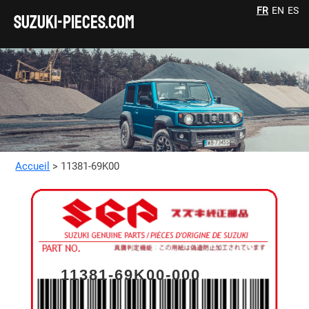
FR
EN
ES
SUZUKI-pieces.com
Accueil
> 11381-69K00
11381-69K00-000