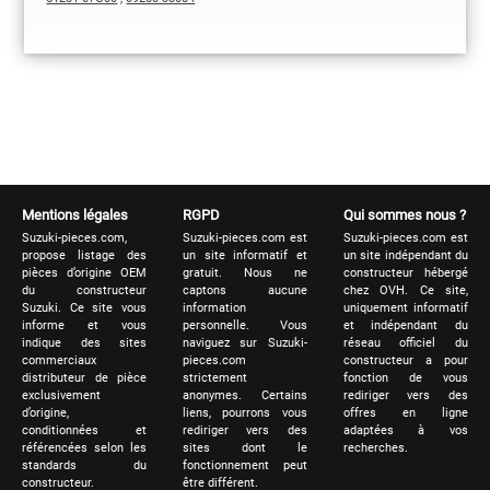
Mentions légales
RGPD
Qui sommes nous ?
Suzuki-pieces.com,
Suzuki-pieces.com est
Suzuki-pieces.com est
propose listage des
un site informatif et
un site indépendant du
pièces d’origine OEM
gratuit. Nous ne
constructeur hébergé
du constructeur
captons aucune
chez OVH. Ce site,
Suzuki. Ce site vous
information
uniquement informatif
informe et vous
personnelle. Vous
et indépendant du
indique des sites
naviguez sur Suzuki-
réseau officiel du
commerciaux
pieces.com
constructeur a pour
distributeur de pièce
strictement
fonction de vous
exclusivement
anonymes. Certains
rediriger vers des
d’origine,
liens, pourrons vous
offres en ligne
conditionnées et
rediriger vers des
adaptées à vos
référencées selon les
sites dont le
recherches.
standards du
fonctionnement peut
constructeur.
être différent.