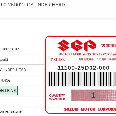
100-25D02 - CYLINDER HEAD
1100-25D02
uzuki
11100-25D02-000
YLINDER HEAD
14.45€
EN LIGNE
1
on renseigné