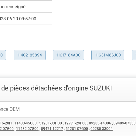
on renseigné
023-06-20 09:57:00
80
11402-85894
11617-84A00
11631M86J00
de pièces détachées d'origine SUZUKI
16-20H
,
11483-45G00
,
51281-33H00
,
12771-29F00
,
09283-14006
,
09409-07333
2-07G00
,
11482-07G00
,
09471-12217
,
51281-07G00
,
09280-33004