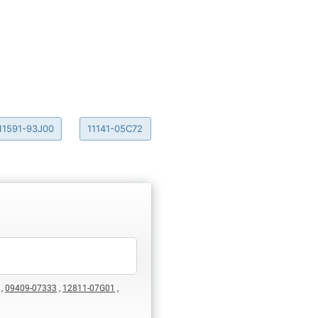
11591-93J00
11141-05C72
,
09409-07333
,
12811-07G01
,