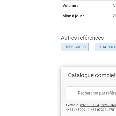
Volume :
N
Mise à jour :
2
Autres références
11555-60G00
11114-88C
Catalogue complet 
Exemple :
09280-13004
,
09259-360
44331-45G00
,
11483-07G00
,
2751