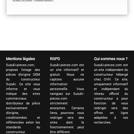
Mentions légales
RGPD
Qui sommes nous ?
Suzuki-pieces.com,
Suzuki-pieces.com est
Suzuki-pieces.com est
propose listage des
un site informatif et
un site indépendant du
pièces d’origine OEM
gratuit. Nous ne
constructeur hébergé
du constructeur
captons aucune
chez OVH. Ce site,
Suzuki. Ce site vous
information
uniquement informatif
informe et vous
personnelle. Vous
et indépendant du
indique des sites
naviguez sur Suzuki-
réseau officiel du
commerciaux
pieces.com
constructeur a pour
distributeur de pièce
strictement
fonction de vous
exclusivement
anonymes. Certains
rediriger vers des
d’origine,
liens, pourrons vous
offres en ligne
conditionnées et
rediriger vers des
adaptées à vos
référencées selon les
sites dont le
recherches.
standards du
fonctionnement peut
constructeur.
être différent.