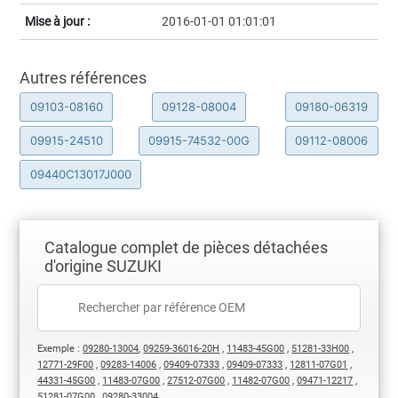
Mise à jour :
2016-01-01 01:01:01
Autres références
09103-08160
09128-08004
09180-06319
09915-24510
09915-74532-00G
09112-08006
09440C13017J000
Catalogue complet de pièces détachées
d'origine SUZUKI
Exemple :
09280-13004
,
09259-36016-20H
,
11483-45G00
,
51281-33H00
,
12771-29F00
,
09283-14006
,
09409-07333
,
09409-07333
,
12811-07G01
,
44331-45G00
,
11483-07G00
,
27512-07G00
,
11482-07G00
,
09471-12217
,
51281-07G00
,
09280-33004