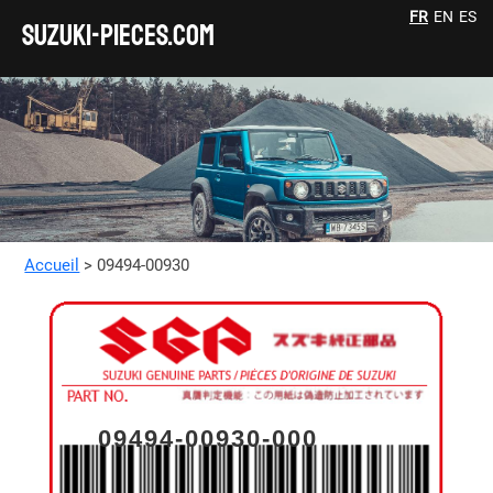
FR
EN
ES
SUZUKI-pieces.com
Accueil
> 09494-00930
09494-00930-000