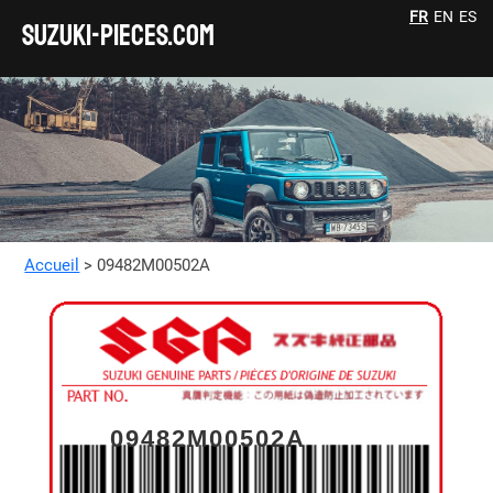
FR
EN
ES
SUZUKI-pieces.com
Accueil
> 09482M00502A
09482M00502A