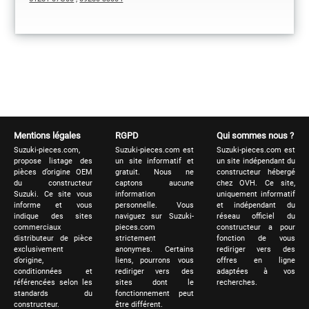
Mentions légales
RGPD
Qui sommes nous ?
Suzuki-pieces.com,
Suzuki-pieces.com est
Suzuki-pieces.com est
propose listage des
un site informatif et
un site indépendant du
pièces d’origine OEM
gratuit. Nous ne
constructeur hébergé
du constructeur
captons aucune
chez OVH. Ce site,
Suzuki. Ce site vous
information
uniquement informatif
informe et vous
personnelle. Vous
et indépendant du
indique des sites
naviguez sur Suzuki-
réseau officiel du
commerciaux
pieces.com
constructeur a pour
distributeur de pièce
strictement
fonction de vous
exclusivement
anonymes. Certains
rediriger vers des
d’origine,
liens, pourrons vous
offres en ligne
conditionnées et
rediriger vers des
adaptées à vos
référencées selon les
sites dont le
recherches.
standards du
fonctionnement peut
constructeur.
être différent.