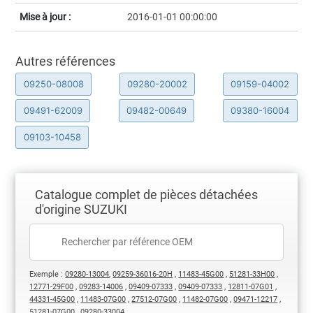
Mise à jour :
2016-01-01 00:00:00
Autres références
09250-08008
09280-20002
09159-04002
09491-62009
09482-00649
09380-16004
09103-10458
Catalogue complet de pièces détachées
d'origine SUZUKI
Exemple :
09280-13004
,
09259-36016-20H
,
11483-45G00
,
51281-33H00
,
12771-29F00
,
09283-14006
,
09409-07333
,
09409-07333
,
12811-07G01
,
44331-45G00
,
11483-07G00
,
27512-07G00
,
11482-07G00
,
09471-12217
,
51281-07G00
,
09280-33004