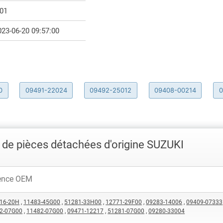
.01
023-06-20 09:57:00
0
09491-22024
09492-25012
09408-00214
0
de pièces détachées d'origine SUZUKI
16-20H
,
11483-45G00
,
51281-33H00
,
12771-29F00
,
09283-14006
,
09409-07333
2-07G00
,
11482-07G00
,
09471-12217
,
51281-07G00
,
09280-33004