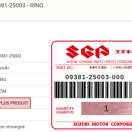
381-25003 - RING
9381-25003
uzuki
09381-25003-000
ING
.78€
PLUS PRODUIT
1
on renseigné