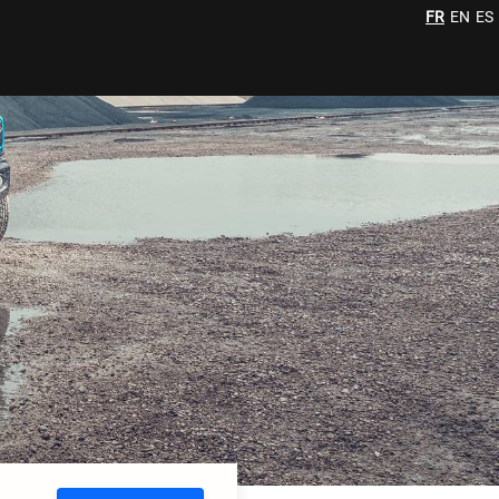
FR
EN
ES