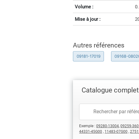
Volume :
0
Mise à jour :
2
Autres références
09181-17019
09168-0802
Catalogue complet 
Exemple :
09280-13004
,
09259-360
44331-45G00
,
11483-07G00
,
2751