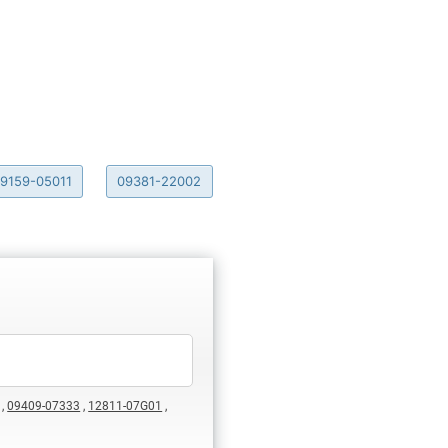
9159-05011
09381-22002
,
09409-07333
,
12811-07G01
,