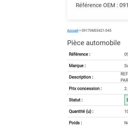
Référence OEM : 0
Accueil
> 09170M33421-045
Pièce automobile
Référence :
0
Marque :
S
RE
Description :
PAR
Prix concession :
2
Statut :
Quantité (u) :
1
Poids :
N