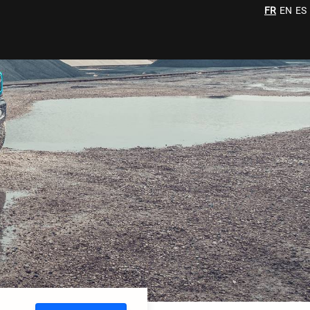
FR
EN
ES