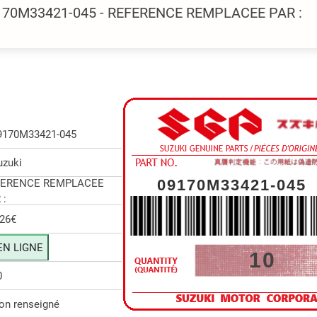
9170M33421-045 - REFERENCE REMPLACEE PAR :
9170M33421-045
uzuki
09170M33421-045
FERENCE REMPLACEE
 :
.26€
EN LIGNE
10
0
on renseigné