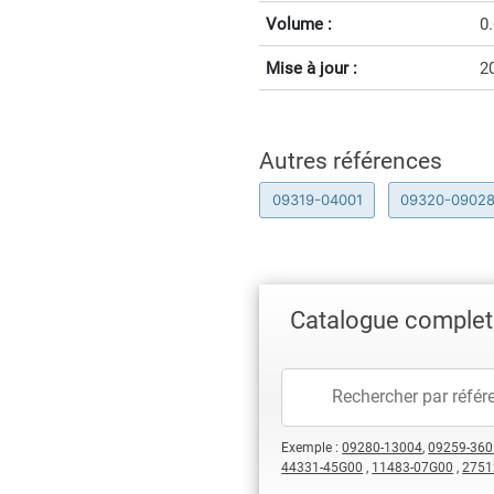
Volume :
0
Mise à jour :
2
Autres références
09319-04001
09320-0902
Catalogue complet 
Exemple :
09280-13004
,
09259-360
44331-45G00
,
11483-07G00
,
2751