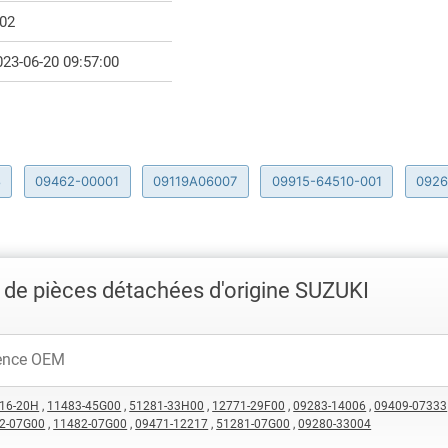
.02
023-06-20 09:57:00
8
09462-00001
09119A06007
09915-64510-001
0926
de pièces détachées d'origine SUZUKI
16-20H
,
11483-45G00
,
51281-33H00
,
12771-29F00
,
09283-14006
,
09409-07333
2-07G00
,
11482-07G00
,
09471-12217
,
51281-07G00
,
09280-33004