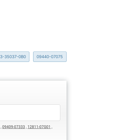
3-35037-0B0
09440-07075
,
09409-07333
,
12811-07G01
,