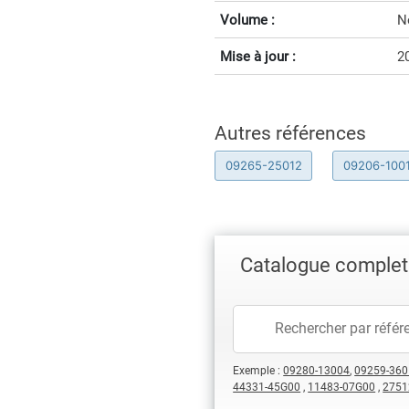
Volume :
N
Mise à jour :
2
Autres références
09265-25012
09206-100
Catalogue complet 
Exemple :
09280-13004
,
09259-360
44331-45G00
,
11483-07G00
,
2751