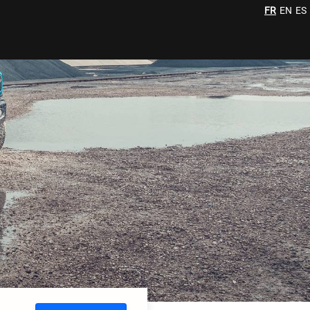
FR
EN
ES