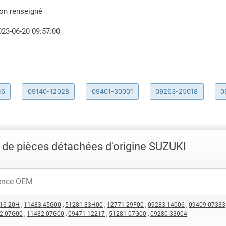
on renseigné
023-06-20 09:57:00
16
09140-12028
09401-30001
09263-25018
0
de pièces détachées d'origine SUZUKI
16-20H
,
11483-45G00
,
51281-33H00
,
12771-29F00
,
09283-14006
,
09409-07333
2-07G00
,
11482-07G00
,
09471-12217
,
51281-07G00
,
09280-33004