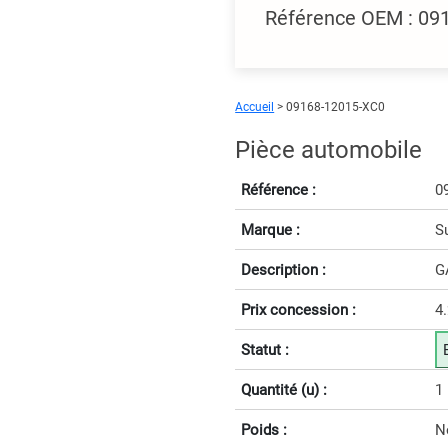
Référence OEM : 09
Accueil
> 09168-12015-XC0
Pièce automobile
Référence :
0
Marque :
S
Description :
G
Prix concession :
4
Statut :
Quantité (u) :
1
Poids :
N