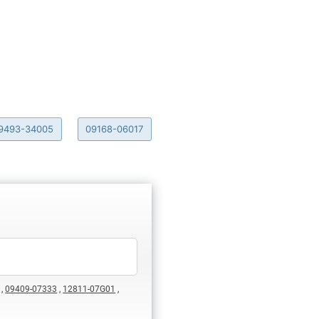
9493-34005
09168-06017
,
09409-07333
,
12811-07G01
,