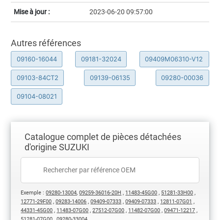
Mise à jour :
2023-06-20 09:57:00
Autres références
09160-16044
09181-32024
09409M06310-V12
09103-84CT2
09139-06135
09280-00036
09104-08021
Catalogue complet de pièces détachées
d'origine SUZUKI
Exemple :
09280-13004
,
09259-36016-20H
,
11483-45G00
,
51281-33H00
,
12771-29F00
,
09283-14006
,
09409-07333
,
09409-07333
,
12811-07G01
,
44331-45G00
,
11483-07G00
,
27512-07G00
,
11482-07G00
,
09471-12217
,
51281-07G00
,
09280-33004