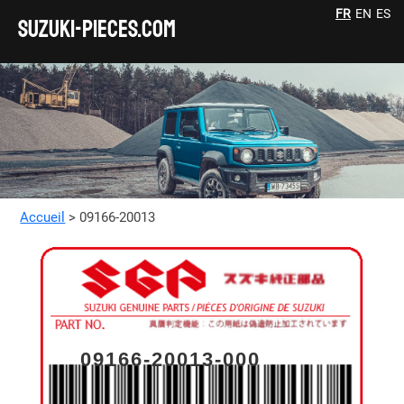
FR
EN
ES
SUZUKI-pieces.com
Accueil
> 09166-20013
09166-20013-000