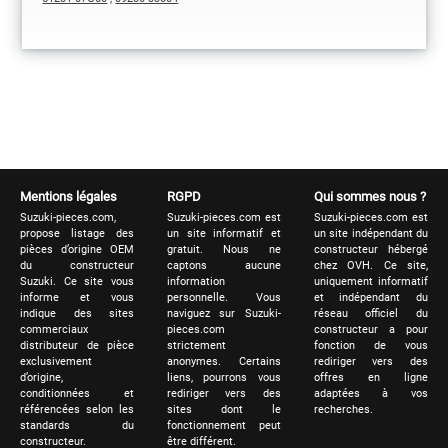
Mentions légales
RGPD
Qui sommes nous ?
Suzuki-pieces.com,
Suzuki-pieces.com est
Suzuki-pieces.com est
propose listage des
un site informatif et
un site indépendant du
pièces d’origine OEM
gratuit. Nous ne
constructeur hébergé
du constructeur
captons aucune
chez OVH. Ce site,
Suzuki. Ce site vous
information
uniquement informatif
informe et vous
personnelle. Vous
et indépendant du
indique des sites
naviguez sur Suzuki-
réseau officiel du
commerciaux
pieces.com
constructeur a pour
distributeur de pièce
strictement
fonction de vous
exclusivement
anonymes. Certains
rediriger vers des
d’origine,
liens, pourrons vous
offres en ligne
conditionnées et
rediriger vers des
adaptées à vos
référencées selon les
sites dont le
recherches.
standards du
fonctionnement peut
constructeur.
être différent.