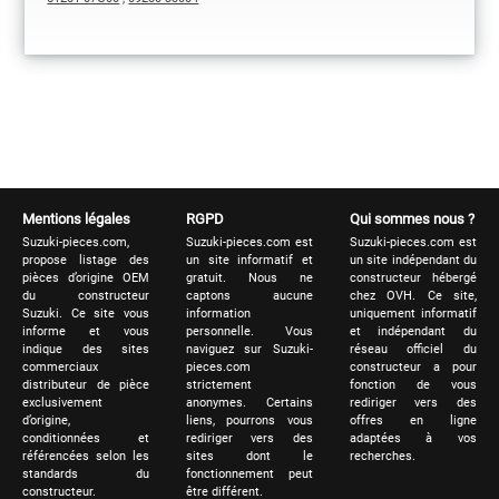
Mentions légales
RGPD
Qui sommes nous ?
Suzuki-pieces.com,
Suzuki-pieces.com est
Suzuki-pieces.com est
propose listage des
un site informatif et
un site indépendant du
pièces d’origine OEM
gratuit. Nous ne
constructeur hébergé
du constructeur
captons aucune
chez OVH. Ce site,
Suzuki. Ce site vous
information
uniquement informatif
informe et vous
personnelle. Vous
et indépendant du
indique des sites
naviguez sur Suzuki-
réseau officiel du
commerciaux
pieces.com
constructeur a pour
distributeur de pièce
strictement
fonction de vous
exclusivement
anonymes. Certains
rediriger vers des
d’origine,
liens, pourrons vous
offres en ligne
conditionnées et
rediriger vers des
adaptées à vos
référencées selon les
sites dont le
recherches.
standards du
fonctionnement peut
constructeur.
être différent.