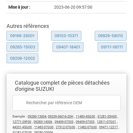
Mise à jour :
2023-06-20 09:57:00
Autres références
09166-26001
09103-10371
09926-58010
09265-15003
09407-18401
09111-06111
09206-12002
Catalogue complet de pièces détachées
d'origine SUZUKI
Exemple :
09280-13004
,
09259-36016-20H
,
11483-45G00
,
51281-33H00
,
12771-29F00
,
09283-14006
,
09409-07333
,
09409-07333
,
12811-07G01
,
44331-45G00
,
11483-07G00
,
27512-07G00
,
11482-07G00
,
09471-12217
,
51281-07G00
,
09280-33004