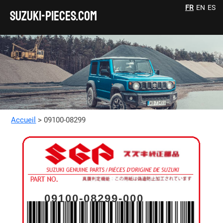
FR
EN
ES
SUZUKI-pieces.com
Accueil
> 09100-08299
09100-08299-000