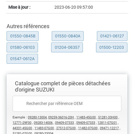
Mise à jour :
2023-06-20 09:57:00
Autres références
01550-0845B
01550-0840A
01421-06127
01580-06103
01204-06357
01500-12203
01547-0612A
Catalogue complet de pièces détachées
d'origine SUZUKI
Exemple :
09280-13004
,
09259-36016-20H
,
11483-45G00
,
51281-33H00
,
12771-29F00
,
09283-14006
,
09409-07333
,
09409-07333
,
12811-07G01
,
44331-45G00
,
11483-07G00
,
27512-07G00
,
11482-07G00
,
09471-12217
,
51281-07G00
,
09280-33004