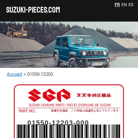
FR
EN
ES
SUZUKI-pieces.com
Accueil
> 01550-12203
01550-12203-000