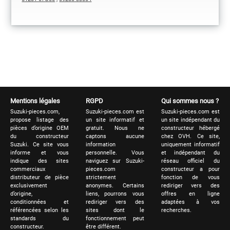
Mentions légales
RGPD
Qui sommes nous ?
Suzuki-pieces.com,
Suzuki-pieces.com est
Suzuki-pieces.com est
propose listage des
un site informatif et
un site indépendant du
pièces d’origine OEM
gratuit. Nous ne
constructeur hébergé
du constructeur
captons aucune
chez OVH. Ce site,
Suzuki. Ce site vous
information
uniquement informatif
informe et vous
personnelle. Vous
et indépendant du
indique des sites
naviguez sur Suzuki-
réseau officiel du
commerciaux
pieces.com
constructeur a pour
distributeur de pièce
strictement
fonction de vous
exclusivement
anonymes. Certains
rediriger vers des
d’origine,
liens, pourrons vous
offres en ligne
conditionnées et
rediriger vers des
adaptées à vos
référencées selon les
sites dont le
recherches.
standards du
fonctionnement peut
constructeur.
être différent.