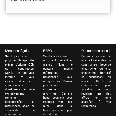
Mentions légales
RGPD
Qui sommes nous ?
Suzuki-pieces.com,
Suzuki-pieces.com est
Suzuki-pieces.com est
propose listage des
un site informatif et
un site indépendant du
pièces d’origine OEM
gratuit. Nous ne
constructeur hébergé
du constructeur
captons aucune
chez OVH. Ce site,
Suzuki. Ce site vous
information
uniquement informatif
informe et vous
personnelle. Vous
et indépendant du
indique des sites
naviguez sur Suzuki-
réseau officiel du
commerciaux
pieces.com
constructeur a pour
distributeur de pièce
strictement
fonction de vous
exclusivement
anonymes. Certains
rediriger vers des
d’origine,
liens, pourrons vous
offres en ligne
conditionnées et
rediriger vers des
adaptées à vos
référencées selon les
sites dont le
recherches.
standards du
fonctionnement peut
constructeur.
être différent.