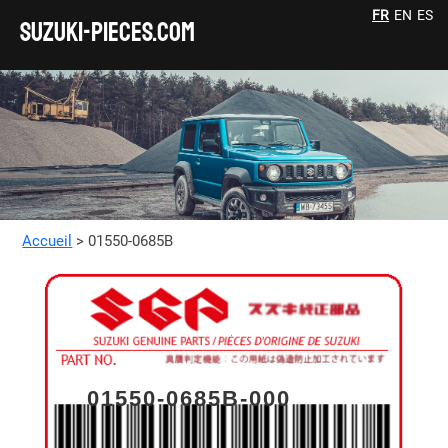
FR
EN
ES
SUZUKI-pieces.com
Accueil
> 01550-0685B
01550-0685B-000