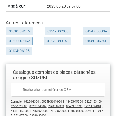
Mise à jour :
2023-06-20 09:57:00
Autres références
01610-84CT2
01517-06208
01547-0680A
01500-06167
01570-86CA1
01580-0635B
01104-06126
Catalogue complet de pièces détachées
d'origine SUZUKI
Exemple :
09280-13004
,
09259-36016-20H
,
11483-45G00
,
51281-33H00
,
12771-29F00
,
09283-14006
,
09409-07333
,
09409-07333
,
12811-07G01
,
44331-45G00
,
11483-07G00
,
27512-07G00
,
11482-07G00
,
09471-12217
,
51281-07G00
,
09280-33004