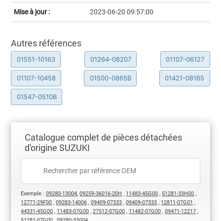
Mise à jour :
2023-06-20 09:57:00
Autres références
01551-10163
01264-08207
01107-06127
01107-10458
01500-0865B
01421-08165
01547-0510B
Catalogue complet de pièces détachées
d'origine SUZUKI
Exemple :
09280-13004
,
09259-36016-20H
,
11483-45G00
,
51281-33H00
,
12771-29F00
,
09283-14006
,
09409-07333
,
09409-07333
,
12811-07G01
,
44331-45G00
,
11483-07G00
,
27512-07G00
,
11482-07G00
,
09471-12217
,
51281-07G00
,
09280-33004