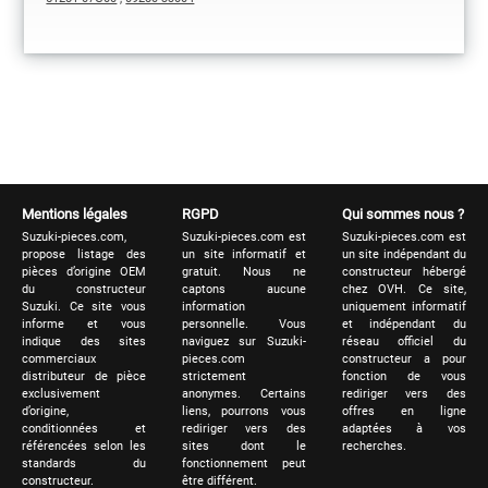
Mentions légales
RGPD
Qui sommes nous ?
Suzuki-pieces.com,
Suzuki-pieces.com est
Suzuki-pieces.com est
propose listage des
un site informatif et
un site indépendant du
pièces d’origine OEM
gratuit. Nous ne
constructeur hébergé
du constructeur
captons aucune
chez OVH. Ce site,
Suzuki. Ce site vous
information
uniquement informatif
informe et vous
personnelle. Vous
et indépendant du
indique des sites
naviguez sur Suzuki-
réseau officiel du
commerciaux
pieces.com
constructeur a pour
distributeur de pièce
strictement
fonction de vous
exclusivement
anonymes. Certains
rediriger vers des
d’origine,
liens, pourrons vous
offres en ligne
conditionnées et
rediriger vers des
adaptées à vos
référencées selon les
sites dont le
recherches.
standards du
fonctionnement peut
constructeur.
être différent.