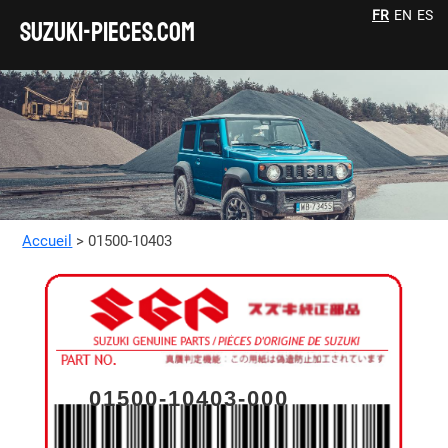
FR
EN
ES
SUZUKI-pieces.com
Accueil
> 01500-10403
01500-10403-000