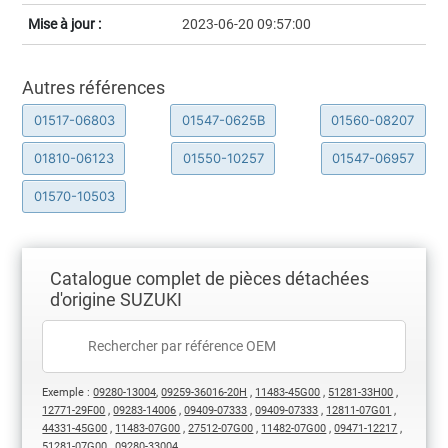
Mise à jour :
2023-06-20 09:57:00
Autres références
01517-06803
01547-0625B
01560-08207
01810-06123
01550-10257
01547-06957
01570-10503
Catalogue complet de pièces détachées
d'origine SUZUKI
Exemple :
09280-13004
,
09259-36016-20H
,
11483-45G00
,
51281-33H00
,
12771-29F00
,
09283-14006
,
09409-07333
,
09409-07333
,
12811-07G01
,
44331-45G00
,
11483-07G00
,
27512-07G00
,
11482-07G00
,
09471-12217
,
51281-07G00
,
09280-33004