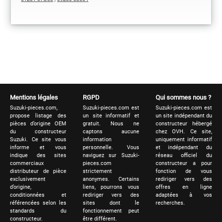
Mentions légales
RGPD
Qui sommes nous ?
Suzuki-pieces.com,
Suzuki-pieces.com est
Suzuki-pieces.com est
propose listage des
un site informatif et
un site indépendant du
pièces d’origine OEM
gratuit. Nous ne
constructeur hébergé
du constructeur
captons aucune
chez OVH. Ce site,
Suzuki. Ce site vous
information
uniquement informatif
informe et vous
personnelle. Vous
et indépendant du
indique des sites
naviguez sur Suzuki-
réseau officiel du
commerciaux
pieces.com
constructeur a pour
distributeur de pièce
strictement
fonction de vous
exclusivement
anonymes. Certains
rediriger vers des
d’origine,
liens, pourrons vous
offres en ligne
conditionnées et
rediriger vers des
adaptées à vos
référencées selon les
sites dont le
recherches.
standards du
fonctionnement peut
constructeur.
être différent.