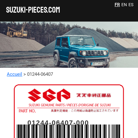
FR
EN
ES
SUZUKI-pieces.com
Accueil
> 01244-06407
01244-06407-000